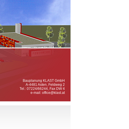
Bauplanung KLAST GmbH
A-4481 Asten, Feldweg 2
Tel.: 07224/66244, Fax DW 4
e-mail:
office@klast.at